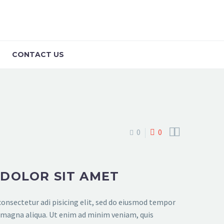
CONTACT US
DIUM (DEMO)


0
0
 DOLOR SIT AMET
onsectetur adi pisicing elit, sed do eiusmod tempor
e magna aliqua. Ut enim ad minim veniam, quis