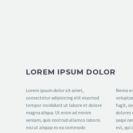
LOREM IPSUM DOLOR
Lorem ipsum dolor sit amet,
Nemo en
consectetur adipisicing elit eiusmod
voluptas
tempor incididunt ut labore et dolore
fugit, s
magna aliqua. Ut enim ad minim
dolores 
veniam, quis nostrud ullamco laboris
sequi ne
nisi ut aliquip ex ea commodo
est, qui