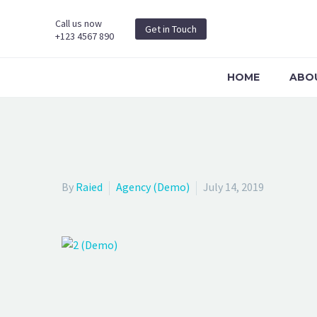
Call us now
Get in Touch
+123 4567 890
HOME
ABO
SUPER SIMPLE
We build connections with organizations and cooperate with smar
By
Raied
Agency (Demo)
July 14, 2019