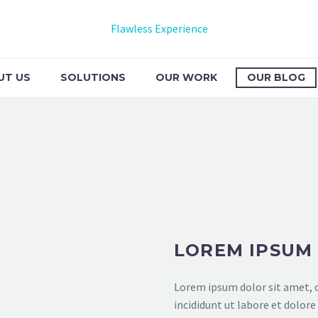
Flawless Experience
UT US
SOLUTIONS
OUR WORK
OUR BLOG
 BLOG POST ME
t people all over the world
LOREM IPSUM
Lorem ipsum dolor sit amet, c
incididunt ut labore et dolor