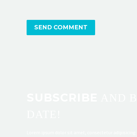
SEND COMMENT
SUBSCRIBE
AND B
DATE!
Lorem ipsum dolor sit amet, consectetur adipisicing