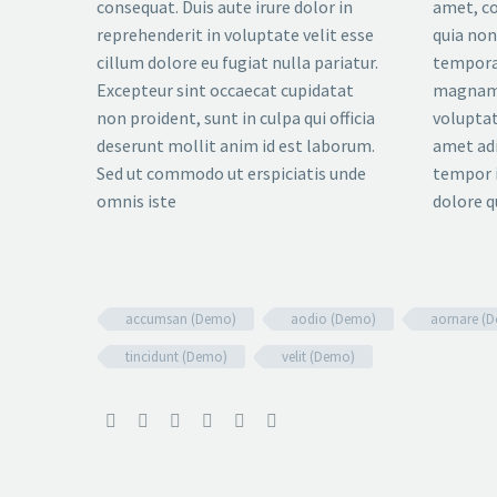
consequat. Duis aute irure dolor in
amet, co
reprehenderit in voluptate velit esse
quia no
cillum dolore eu fugiat nulla pariatur.
tempora 
Excepteur sint occaecat cupidatat
magnam 
non proident, sunt in culpa qui officia
voluptat
deserunt mollit anim id est laborum.
amet adi
Sed ut commodo ut erspiciatis unde
tempor i
omnis iste
dolore q
accumsan (Demo)
aodio (Demo)
aornare (
tincidunt (Demo)
velit (Demo)