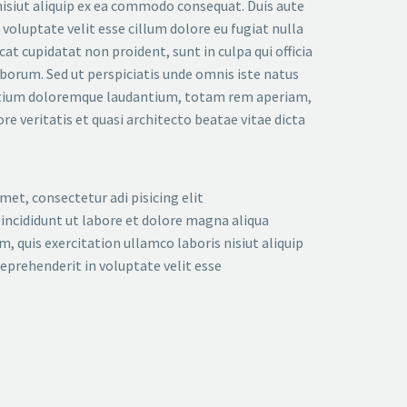
nisiut aliquip ex ea commodo consequat. Duis aute
n voluptate velit esse cillum dolore eu fugiat nulla
cat cupidatat non proident, sunt in culpa qui officia
aborum. Sed ut perspiciatis unde omnis iste natus
ntium doloremque laudantium, totam rem aperiam,
ore veritatis et quasi architecto beatae vitae dicta
et, consectetur adi pisicing elit
ncididunt ut labore et dolore magna aliqua
, quis exercitation ullamco laboris nisiut aliquip
 reprehenderit in voluptate velit esse